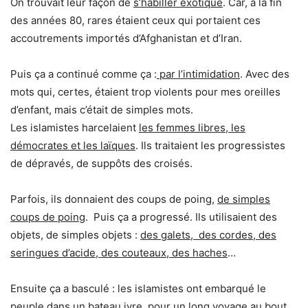
On trouvait leur façon de
s’habiller exotique
. Car, à la fin
des années 80, rares étaient ceux qui portaient ces
accoutrements importés d’Afghanistan et d’Iran.
Puis ça a continué comme ça :
par l’intimidation
. Avec des
mots qui, certes, étaient trop violents pour mes oreilles
d’enfant, mais c’était de simples mots.
Les islamistes harcelaient
les femmes libres, les
démocrates et les laïques
. Ils traitaient les progressistes
de dépravés, de suppôts des croisés.
Parfois, ils donnaient des coups de poing,
de simples
coups de poing
. Puis ça a progressé. Ils utilisaient des
objets, de simples objets :
des galets, des cordes, des
seringues d’acide, des couteaux, des haches
…
Ensuite ça a basculé : les islamistes ont embarqué le
peuple dans un bateau ivre, pour un long voyage au bout