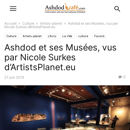
Accueil
Culture
Artists-planet
Ashdod et ses Musées, vus par
Nicole Surkes d’ArtistsPlanet.eu
Culture
Artists-planet
L'Actu
La Ville
culture
Favoris
Ashdod et ses Musées, vus
Non-classe
par Nicole Surkes
d’ArtistsPlanet.eu
0
27 juin 2016