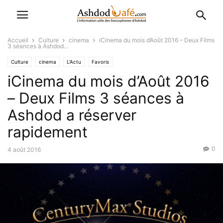
Accueil
Culture
cinema
iCinema du mois d’Août 2016 – Deux Films
3 séances à Ashdod...
Culture
cinema
L'Actu
Favoris
iCinema du mois d’Août 2016
– Deux Films 3 séances à
Ashdod a réserver
rapidement
0
4 août 2016