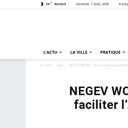
C
24
vendredi, 7 août, 2026
A pro
Ashdod
L’ACTU
LA VILLE
PRATIQUE
Accueil
Alya
NEGEV WORK : un nouveau programme pou
NEGEV WOR
faciliter 