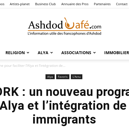
pos
Artists-planet
Business Club
Annuaire des Pros
Partenaires
Contact
RELIGION
ALYA
ASSOCIATIONS
IMMOBILIER
Ashdod
r faciliter l’Alya et l’intégration de...
Alya
Favoris
L'Actu
K : un nouveau prog
Café
l’Alya et l’intégration 
immigrants