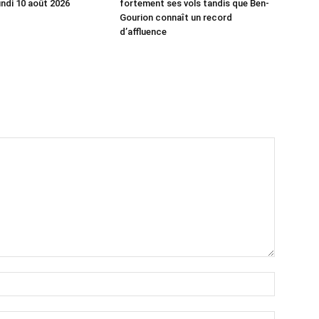
undi 10 août 2026
fortement ses vols tandis que Ben-
Gourion connaît un record
d’affluence