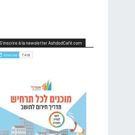
S'inscrire à la newsletter AshdodCafé.com