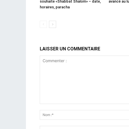
souhaite «Shabbat Shalom» – date,
avancé au l
horaires, paracha
LAISSER UN COMMENTAIRE