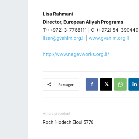
Lisa Rahmani
Director, European Aliyah Programs
T: (+972) 3-7768111 | C: (+972) 54-39044
lisar@gvahim.org.il
|
www.gvahim.org.il
http://www.negevworks.org.il/
Partager
Article précédent
Roch ‘Hodech Eloul 5776