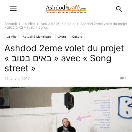
Accueil
La Ville
Actualité Municipale
Ashdod 2eme volet du projet
« באים בטוב » avec « Song...
La Ville
Actualité Municipale
L'Actu
Culture
Ashdod 2eme volet du projet
« באים בטוב » avec « Song
street »
0
25 janvier 2017