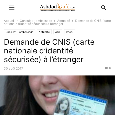
Accueil
Consulat - ambassade
Actualité
Demande de CNIS (carte
nationale d’identité sécurisée) à l’étranger
Consulat - ambassade
Actualité
Alya
L'Actu
Demande de CNIS (carte
Economique-Juridique-Fiscal
Favoris
nationale d’identité
sécurisée) à l’étranger
0
30 août 2017