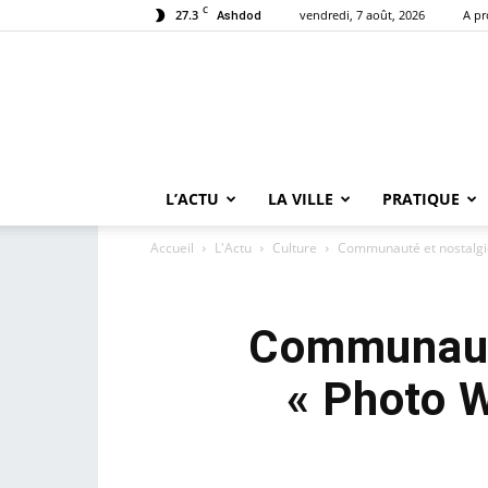
C
27.3
vendredi, 7 août, 2026
A p
Ashdod
L’ACTU
LA VILLE
PRATIQUE
Accueil
L'Actu
Culture
Communauté et nostalgie o
Communauté 
« Photo W