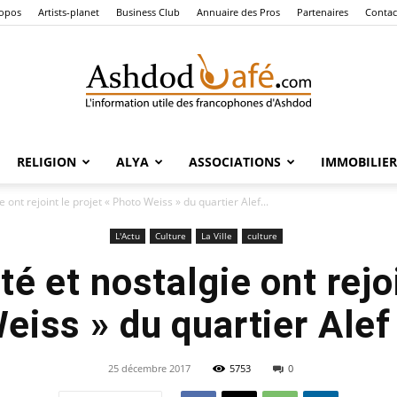
ropos
Artists-planet
Business Club
Annuaire des Pros
Partenaires
Contac
RELIGION
ALYA
ASSOCIATIONS
IMMOBILIER
Ashdod
nt rejoint le projet « Photo Weiss » du quartier Alef...
L'Actu
Culture
La Ville
culture
et nostalgie ont rejoi
Café
eiss » du quartier Ale
25 décembre 2017
5753
0