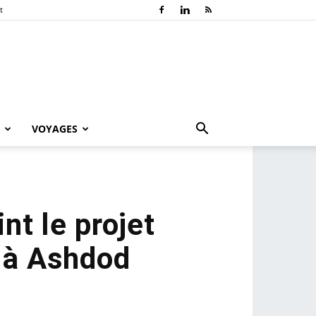
t
VOYAGES
nt le projet
f à Ashdod