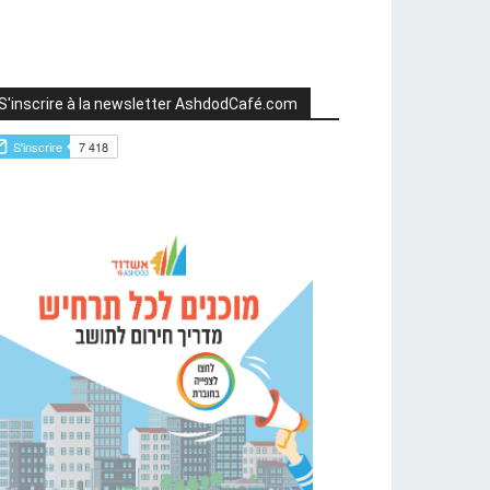
S'inscrire à la newsletter AshdodCafé.com