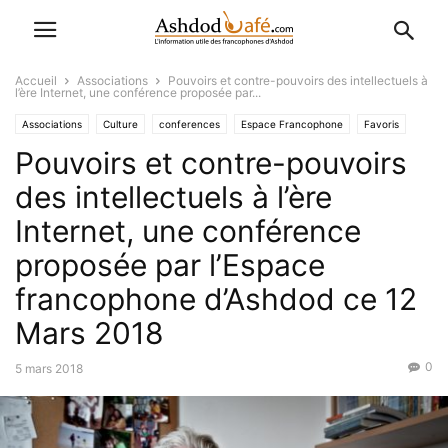
Accueil
Associations
Pouvoirs et contre-pouvoirs des intellectuels à
l’ère Internet, une conférence proposée par...
Associations
Culture
conferences
Espace Francophone
Favoris
Pouvoirs et contre-pouvoirs
L'Actu
des intellectuels à l’ère
Internet, une conférence
proposée par l’Espace
francophone d’Ashdod ce 12
Mars 2018
0
5 mars 2018