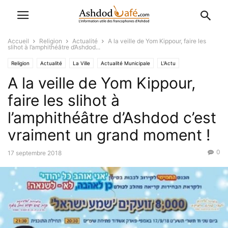
Accueil
Religion
Actualité
A la veille de Yom Kippour, faire les
slihot à l’amphithéâtre d’Ashdod...
Religion
Actualité
La Ville
Actualité Municipale
L'Actu
A la veille de Yom Kippour,
faire les slihot à
l’amphithéâtre d’Ashdod c’est
vraiment un grand moment !
0
17 septembre 2018