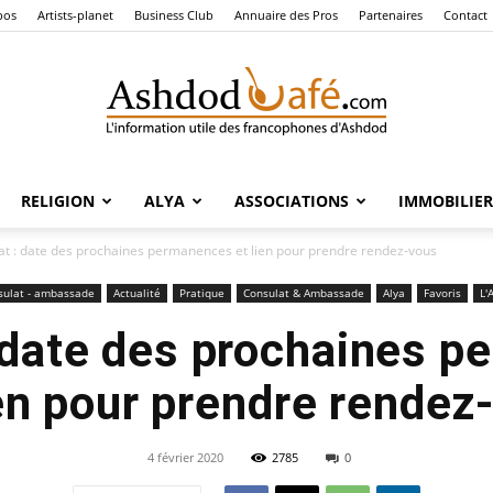
pos
Artists-planet
Business Club
Annuaire des Pros
Partenaires
Contact
RELIGION
ALYA
ASSOCIATIONS
IMMOBILIER
Ashdod
at : date des prochaines permanences et lien pour prendre rendez-vous
sulat - ambassade
Actualité
Pratique
Consulat & Ambassade
Alya
Favoris
L'
 date des prochaines 
Café
ien pour prendre rendez
4 février 2020
2785
0