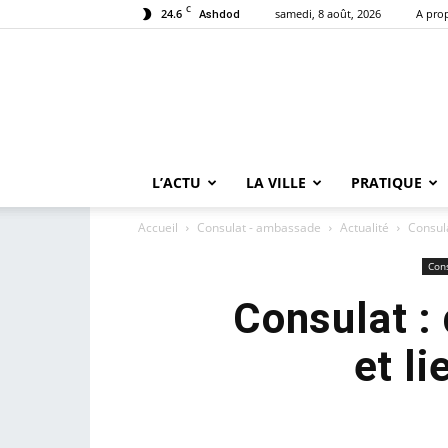
C
24.6
samedi, 8 août, 2026
A pro
Ashdod
L’ACTU
LA VILLE
PRATIQUE
Accueil
Consulat - ambassade
Actualité
Consul
Con
Consulat :
et l