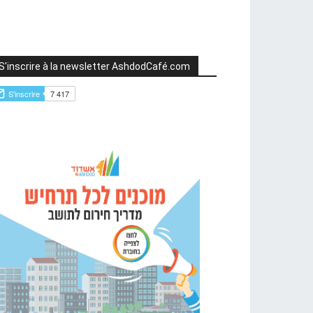
S'inscrire à la newsletter AshdodCafé.com