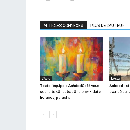
ARTICLES CONNEXES
PLUS DE L'AUTEUR
L'Actu
L'Actu
Toute l’équipe d’AshdodCafé vous
Ashdod : at
souhaite «Shabbat Shalom» – date,
avancé au l
horaires, paracha