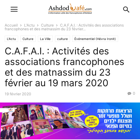
Accueil
L'Actu
Culture
C.A.F.A.I. : Activités des associations
francophones et des matnassim du 23 février...
L'Actu
Culture
La Ville
culture
Événementiel (Hévra Ironit)
C.A.F.A.I. : Activités des
Favoris
associations francophones
et des matnassim du 23
février au 19 mars 2020
0
19 février 2020