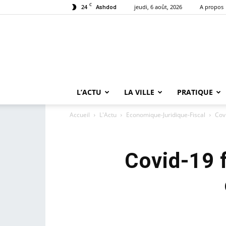
C
24
jeudi, 6 août, 2026
A propos
Ashdod
L’ACTU
LA VILLE
PRATIQUE
Accueil
L'Actu
Economique-Juridique-Fiscal
Cov
Covid-19 f