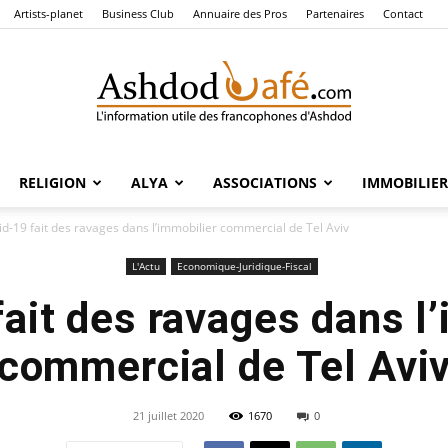
Artists-planet
Business Club
Annuaire des Pros
Partenaires
Contact
RELIGION
ALYA
ASSOCIATIONS
IMMOBILIER
Ashdod
id-19 fait des ravages dans l’immobilier commercial de Tel Aviv
L'Actu
Economique-Juridique-Fiscal
ait des ravages dans l
Café
commercial de Tel Avi
21 juillet 2020
1670
0