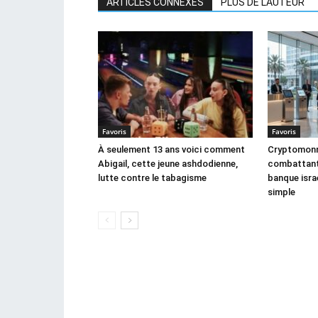
ARTICLES CONNEXES
PLUS DE L'AUTEUR
Favoris
Favoris
À seulement 13 ans voici comment
Cryptomonna
Abigail, cette jeune ashdodienne,
combattant,
lutte contre le tabagisme
banque israé
simple