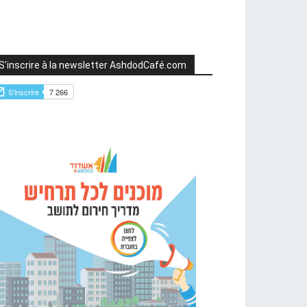
S'inscrire à la newsletter AshdodCafé.com