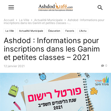
Accueil
La Ville
Actualité Municipale
Ashdod : Informations pour
inscriptions dans les Ganim et petites classes –...
La Ville
Actualité Municipale
Éducation
Favoris
L'Actu
Ashdod : Informations pour
inscriptions dans les Ganim
et petites classes – 2021
0
12 janvier 2021