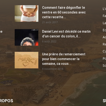
Comment faire dégonfler le
L'
ventre en 60 secondes avec
Fa
cette recette...
21 août 2017
La
E
ce
Daniel Levi est décédé ce matin
d’un cancer du colon, il...
Ac
6 août 2022
Re
C
Une prière de remerciement
Po
pour bien commencer la
semaine, ca vous...
So
8 novembre 2014
PROPOS
S