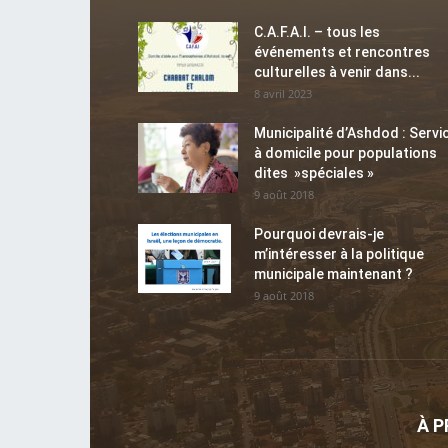
C.A.F.A.I. – tous les
événements et rencontres
culturelles à venir dans...
8 avril 2023
Municipalité d’Ashdod : Servi
à domicile pour populations
dites »spéciales »
9 août 2018
Pourquoi devrais-je
m’intéresser à la politique
municipale maintenant ?
9 août 2018
À 