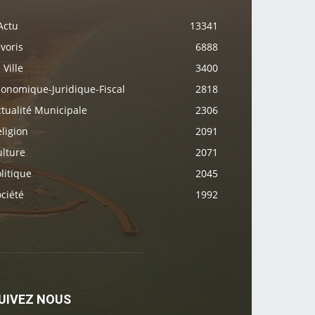
Actu
13341
voris
6888
 Ville
3400
conomique-Juridique-Fiscal
2818
tualité Municipale
2306
ligion
2091
ulture
2071
litique
2045
ciété
1992
UIVEZ NOUS