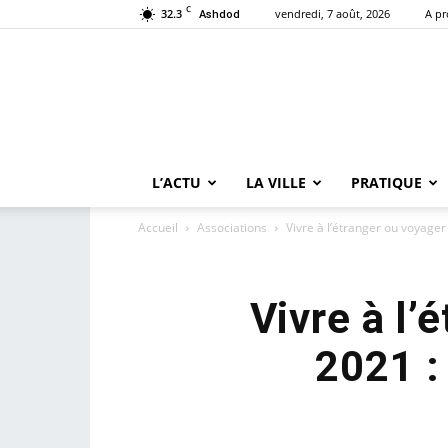
C
32.3
vendredi, 7 août, 2026
A p
Ashdod
L’ACTU
LA VILLE
PRATIQUE
Accueil
Associations
Vivre à l’étranger ou voyager 
Vivre à l’
2021 :