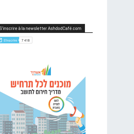
S'inscrire à la newsletter AshdodCafé.com