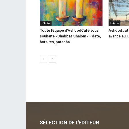
L'Actu
L'Actu
Toute l’équipe d’AshdodCafé vous
Ashdod : at
souhaite «Shabbat Shalom» – date,
avancé au l
horaires, paracha
SÉLECTION DE L'EDITEUR