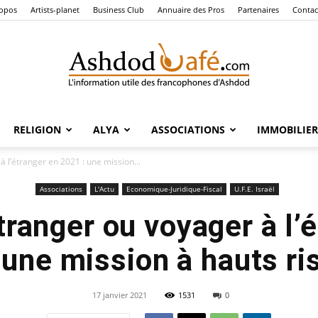
ropos
Artists-planet
Business Club
Annuaire des Pros
Partenaires
Contac
RELIGION
ALYA
ASSOCIATIONS
IMMOBILIER
Ashdod
à l’étranger en 2021 : une mission...
Associations
L'Actu
Economique-Juridique-Fiscal
U.F.E. Israël
étranger ou voyager à l’
Café
 une mission à hauts ri
17 janvier 2021
1531
0