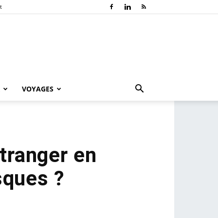
t
VOYAGES
étranger en
sques ?