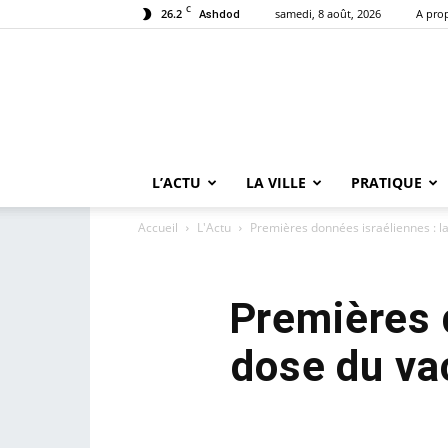
C
26.2
samedi, 8 août, 2026
A pro
Ashdod
L’ACTU
LA VILLE
PRATIQUE
Accueil
L'Actu
Premières données israéliennes : la 
Premières 
dose du vac