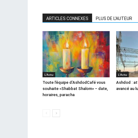
ARTICLES CONNEXES
PLUS DE L'AUTEUR
L'Actu
L'Actu
Toute l’équipe d’AshdodCafé vous
Ashdod : at
souhaite «Shabbat Shalom» – date,
avancé au l
horaires, paracha