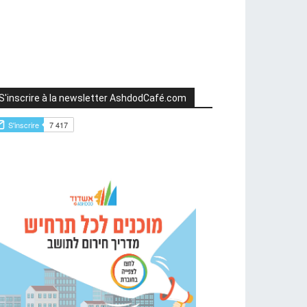
S'inscrire à la newsletter AshdodCafé.com