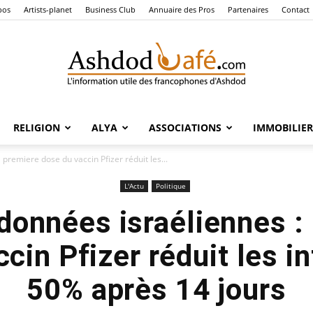
pos
Artists-planet
Business Club
Annuaire des Pros
Partenaires
Contact
RELIGION
ALYA
ASSOCIATIONS
IMMOBILIER
Ashdod
premiere dose du vaccin Pfizer réduit les...
L'Actu
Politique
données israéliennes : 
Café
cin Pfizer réduit les i
50% après 14 jours