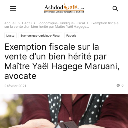
Accueil
L'Actu
Economique-Juridique-Fiscal
Exemption fiscale
sur la vente d’un bien hérité par Maître Yaël Hagege...
L'Actu
Economique-Juridique-Fiscal
Favoris
Exemption fiscale sur la
vente d’un bien hérité par
Maître Yaël Hagege Maruani,
avocate
0
2 février 2021