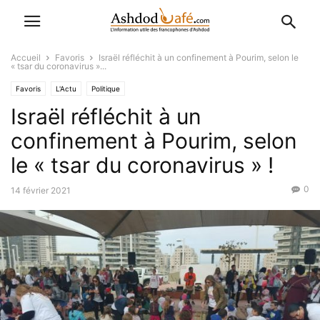
Accueil
Favoris
Israël réfléchit à un confinement à Pourim, selon le
« tsar du coronavirus »...
Favoris
L'Actu
Politique
Israël réfléchit à un
confinement à Pourim, selon
le « tsar du coronavirus » !
0
14 février 2021