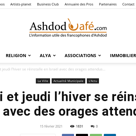
pos
Artists-planet
Business Club
Annuaire des Pros
Partenaires
Contact
RELIGION
ALYA
ASSOCIATIONS
IMMOBILIER
Ashdod
 jeudi l’hiver se réinstalle en Israël avec des orages attendus...
La Ville
Actualité Municipale
L'Actu
 et jeudi l’hiver se réin
Café
l avec des orages attend
15 février 2021
1831
0