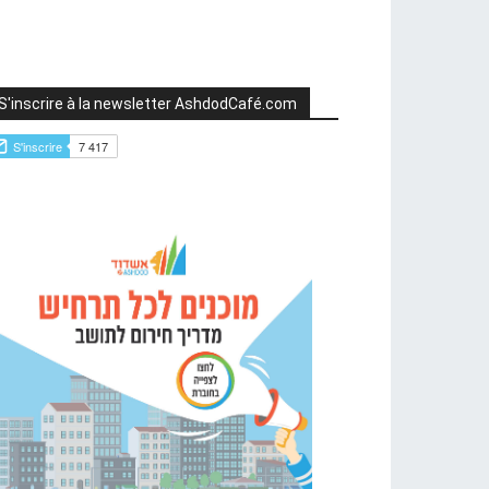
S'inscrire à la newsletter AshdodCafé.com