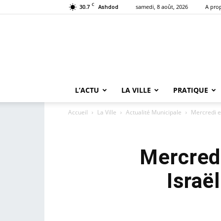
C
30.7
samedi, 8 août, 2026
A pro
Ashdod
L’ACTU
LA VILLE
PRATIQUE
Accueil
La Ville
Actualité Municipale
Mercredi et
Mercredi
Israë