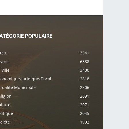
ATÉGORIE POPULAIRE
Actu
13341
voris
6888
 Ville
3400
conomique-Juridique-Fiscal
2818
tualité Municipale
2306
ligion
2091
ulture
2071
litique
2045
ciété
1992