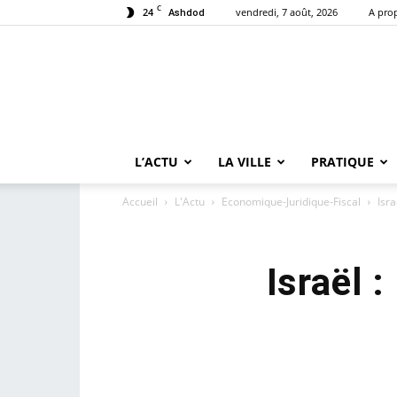
C
24
vendredi, 7 août, 2026
A pro
Ashdod
L’ACTU
LA VILLE
PRATIQUE
Accueil
L'Actu
Economique-Juridique-Fiscal
Isr
Israël 