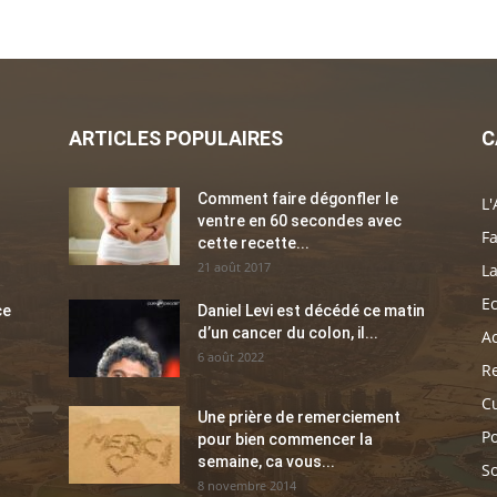
ARTICLES POPULAIRES
C
Comment faire dégonfler le
L'
ventre en 60 secondes avec
Fa
cette recette...
21 août 2017
La
E
ce
Daniel Levi est décédé ce matin
d’un cancer du colon, il...
Ac
6 août 2022
Re
C
Une prière de remerciement
Po
pour bien commencer la
semaine, ca vous...
So
8 novembre 2014