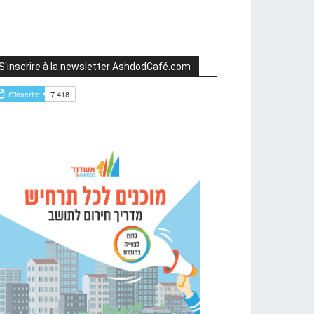
S'inscrire à la newsletter AshdodCafé.com