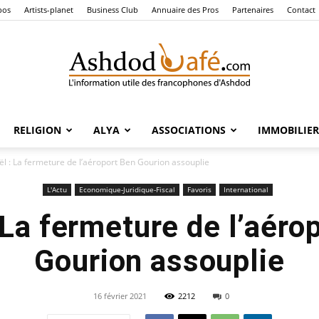
pos
Artists-planet
Business Club
Annuaire des Pros
Partenaires
Contact
RELIGION
ALYA
ASSOCIATIONS
IMMOBILIER
Ashdod
aël : La fermeture de l’aéroport Ben Gourion assouplie
L'Actu
Economique-Juridique-Fiscal
Favoris
International
: La fermeture de l’aéro
Café
Gourion assouplie
16 février 2021
2212
0