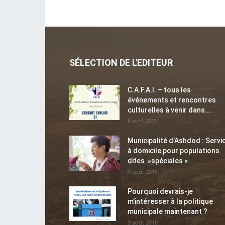
SÉLECTION DE L'EDITEUR
C.A.F.A.I. – tous les
événements et rencontres
culturelles à venir dans...
8 avril 2023
Municipalité d’Ashdod : Servi
à domicile pour populations
dites »spéciales »
9 août 2018
Pourquoi devrais-je
m’intéresser à la politique
municipale maintenant ?
9 août 2018