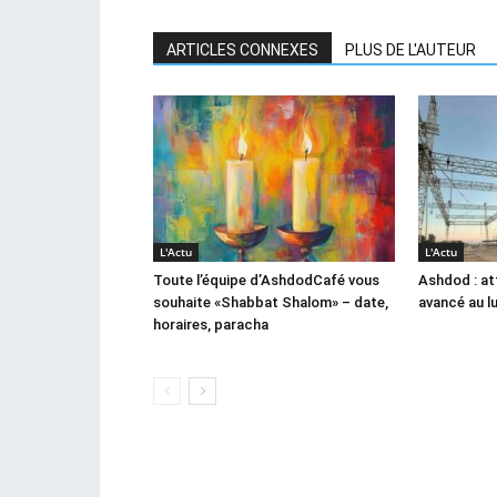
ARTICLES CONNEXES
PLUS DE L'AUTEUR
L'Actu
L'Actu
Toute l’équipe d’AshdodCafé vous
Ashdod : at
souhaite «Shabbat Shalom» – date,
avancé au l
horaires, paracha