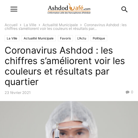
Accueil
La Ville
Actualité Municipale
Coronavirus Ashdod : les
chiffres s’améliorent voir les couleurs et résultats par...
La Ville
Actualité Municipale
Favoris
L'Actu
Politique
Coronavirus Ashdod : les
chiffres s’améliorent voir les
couleurs et résultats par
quartier
0
23 février 2021