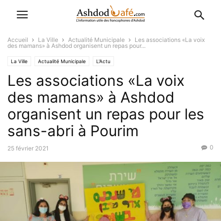
Accueil
La Ville
Actualité Municipale
Les associations «La voix
des mamans» à Ashdod organisent un repas pour...
La Ville
Actualité Municipale
L'Actu
Les associations «La voix
des mamans» à Ashdod
organisent un repas pour les
sans-abri à Pourim
0
25 février 2021