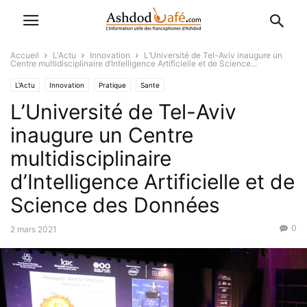
Accueil
L'Actu
Innovation
L’Université de Tel-Aviv inaugure un
Centre multidisciplinaire d’Intelligence Artificielle et de Science...
L'Actu
Innovation
Pratique
Sante
L’Université de Tel-Aviv
inaugure un Centre
multidisciplinaire
d’Intelligence Artificielle et de
Science des Données
0
2 mars 2021