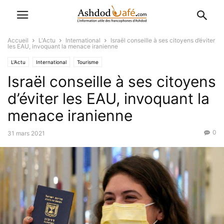
Accueil
L'Actu
International
Israël conseille à ses citoyens d’éviter
les EAU, invoquant la menace iranienne
L'Actu
International
Tourisme
Israël conseille à ses citoyens
d’éviter les EAU, invoquant la
menace iranienne
0
31 mars 2021