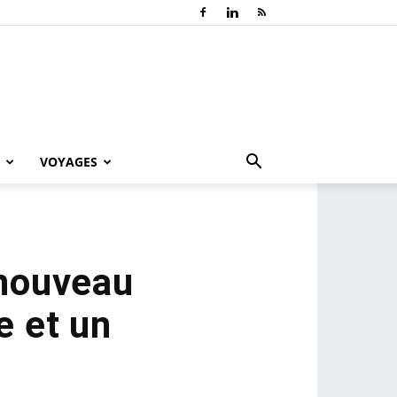
VOYAGES
 nouveau
e et un