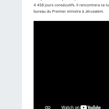
4 458 jours consécutifs. Il rencontrera ce 
bureau du Premier ministre à Jérusalem.