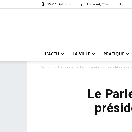
C
25.7
jeudi, 6 août, 2026
A propo
Ashdod
L’ACTU
LA VILLE
PRATIQUE
Accueil
Favoris
Le Parlement israélien élit un nouv
Le Parl
présid