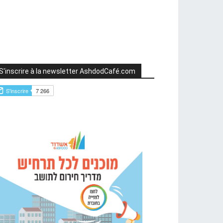
S'inscrire à la newsletter AshdodCafé.com