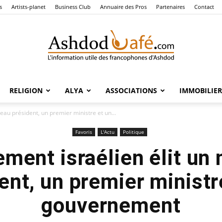
s
Artists-planet
Business Club
Annuaire des Pros
Partenaires
Contact
RELIGION
ALYA
ASSOCIATIONS
IMMOBILIER
Ashdod
eau président, un premier ministre et un...
Favoris
L'Actu
Politique
ement israélien élit un
Café
ent, un premier ministr
gouvernement