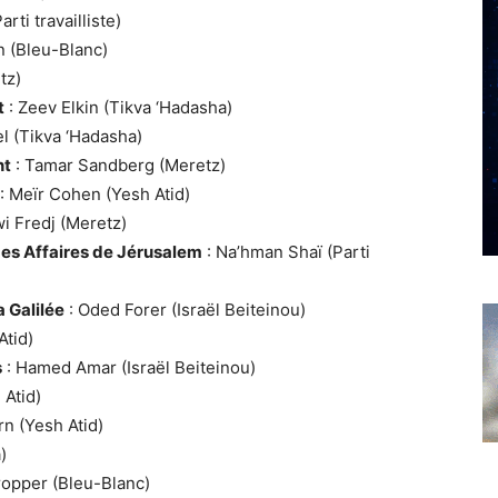
rti travailliste)
n (Bleu-Blanc)
tz)
t
: Zeev Elkin (Tikva ‘Hadasha)
l (Tikva ‘Hadasha)
nt
: Tamar Sandberg (Meretz)
: Meïr Cohen (Yesh Atid)
wi Fredj (Meretz)
 des Affaires de Jérusalem
: Na’hman Shaï (Parti
a Galilée
: Oded Forer (Israël Beiteinou)
Atid)
s
: Hamed Amar (Israël Beiteinou)
 Atid)
rn (Yesh Atid)
)
Tropper (Bleu-Blanc)