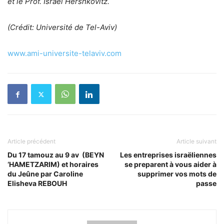
et le Prof. Israel Hershkovitz.
(Crédit: Université de Tel-Aviv)
www.ami-universite-telaviv.com
Article précédent
Article suivant
Du 17 tamouz au 9 av (BEYN
Les entreprises israëliennes
‘HAMETZARIM) et horaires
se preparent à vous aider à
du Jeûne par Caroline
supprimer vos mots de
Elisheva REBOUH
passe