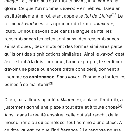
image
et, entre autres attributs divins, Il lui conféra la
gloire. Ce que l’on nomme «
kavod
» en hébreu, D.ieu en
[2]
est littéralement le roi, étant appelé
le Roi de Gloire
. Le
terme «
kavod
» est à rapprocher du terme «
kaved
»,
lourd. Or nous savons que dans la langue sainte, les
ressemblances lexicales sont aussi des ressemblances
sémantiques ; deux mots ont des formes similaires parce
qu’ils ont des significations similaires. Ainsi le
kavod
, c’est-
à-dire tout à la fois l’honneur, l’amour-propre, le sentiment
d’avoir une place ou encore d’être considéré, donnent à
l’homme
sa contenance
. Sans
kavod
, l’homme a toutes les
[3]
peines à se maintenir
.
D.ieu, par ailleurs appelé «
Maqom
» (la place, l’endroit), a
[4]
justement donné une place à tout être et à toute chose
.
Ainsi, dans la réalité absolue, celle qui s’affranchit de la
mesquinerie ou du complexe, tout homme a une place. À
ce titre, qu’est-ce que l’indifférence ? La réponse pourra