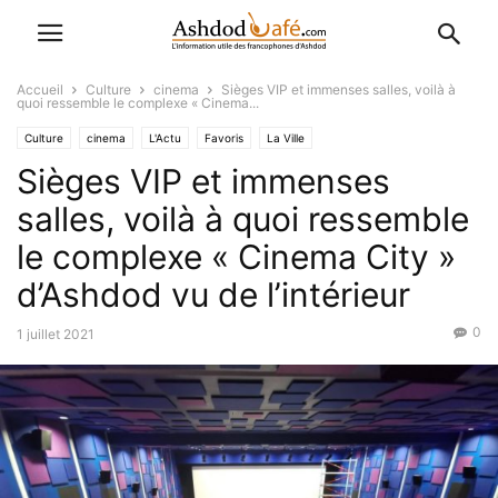
Accueil
Culture
cinema
Sièges VIP et immenses salles, voilà à
quoi ressemble le complexe « Cinema...
Culture
cinema
L'Actu
Favoris
La Ville
Sièges VIP et immenses
salles, voilà à quoi ressemble
le complexe « Cinema City »
d’Ashdod vu de l’intérieur
0
1 juillet 2021