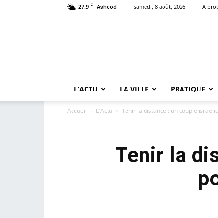
C
27.9
samedi, 8 août, 2026
A pro
Ashdod
L’ACTU
LA VILLE
PRATIQUE
Accueil
L'Actu
Tenir la distance : un couple israélie
Tenir la di
po