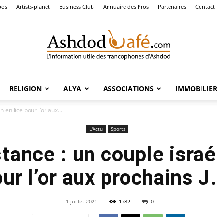
pos
Artists-planet
Business Club
Annuaire des Pros
Partenaires
Contact
RELIGION
ALYA
ASSOCIATIONS
IMMOBILIER
Ashdod
n en lice pour l’or aux...
L'Actu
Sports
stance : un couple israé
Café
ur l’or aux prochains J
1 juillet 2021
1782
0