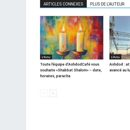
ARTICLES CONNEXES
PLUS DE L'AUTEUR
L'Actu
L'Actu
Toute l’équipe d’AshdodCafé vous
Ashdod : at
souhaite «Shabbat Shalom» – date,
avancé au l
horaires, paracha