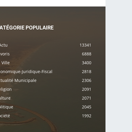
ATÉGORIE POPULAIRE
Actu
13341
voris
6888
 Ville
3400
conomique-Juridique-Fiscal
2818
tualité Municipale
2306
ligion
2091
ulture
2071
litique
2045
ciété
1992