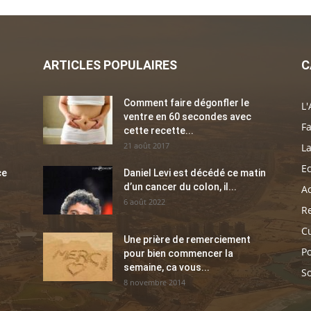
ARTICLES POPULAIRES
C
Comment faire dégonfler le
L'
ventre en 60 secondes avec
Fa
cette recette...
21 août 2017
La
E
ce
Daniel Levi est décédé ce matin
d’un cancer du colon, il...
Ac
6 août 2022
Re
C
Une prière de remerciement
Po
pour bien commencer la
semaine, ca vous...
So
8 novembre 2014