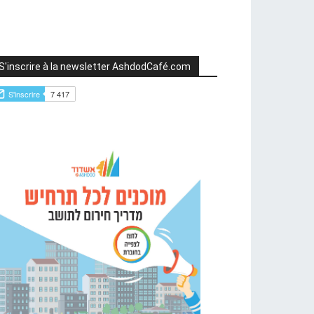
S'inscrire à la newsletter AshdodCafé.com