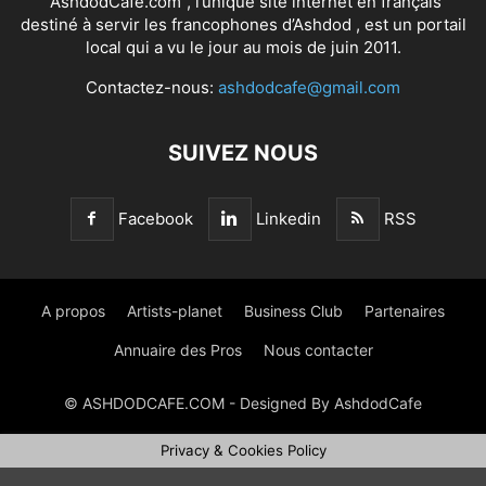
"AshdodCafé.com”, l’unique site internet en français
destiné à servir les francophones d’Ashdod , est un portail
local qui a vu le jour au mois de juin 2011.
Contactez-nous:
ashdodcafe@gmail.com
SUIVEZ NOUS
Facebook
Linkedin
RSS
A propos
Artists-planet
Business Club
Partenaires
Annuaire des Pros
Nous contacter
© ASHDODCAFE.COM - Designed By AshdodCafe
Privacy & Cookies Policy