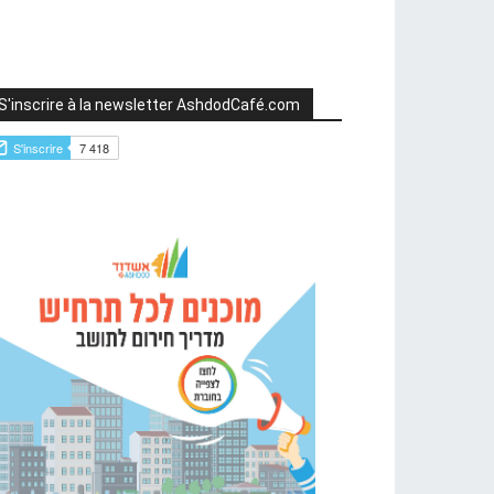
S'inscrire à la newsletter AshdodCafé.com