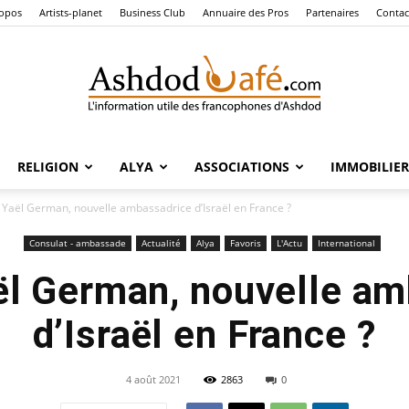
ropos
Artists-planet
Business Club
Annuaire des Pros
Partenaires
Contac
RELIGION
ALYA
ASSOCIATIONS
IMMOBILIER
Ashdod
 Yaël German, nouvelle ambassadrice d’Israël en France ?
Consulat - ambassade
Actualité
Alya
Favoris
L'Actu
International
ël German, nouvelle a
Café
d’Israël en France ?
4 août 2021
2863
0