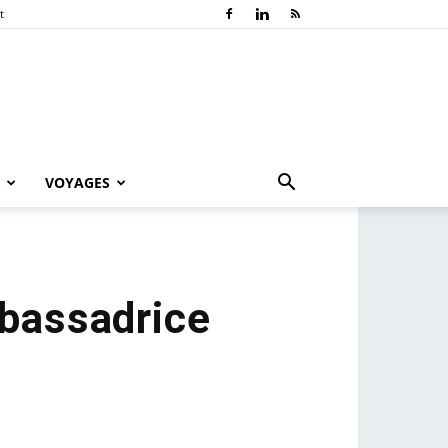
t
VOYAGES
mbassadrice