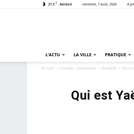
C
27.3
vendredi, 7 août, 2026
A p
Ashdod
L’ACTU
LA VILLE
PRATIQUE
Accueil
Consulat - ambassade
Actualité
Qui est
Qui est Ya