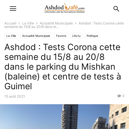
Accueil
La Ville
Actualité Municipale
Ashdod : Tests Corona cette
semaine du 15/8 au 20/8 dans le...
La Ville
Actualité Municipale
Favoris
L'Actu
Politique
Ashdod : Tests Corona cette
semaine du 15/8 au 20/8
dans le parking du Mishkan
(baleine) et centre de tests à
Guimel
0
15 août 2021