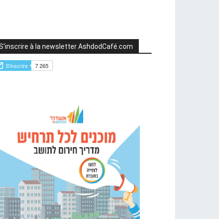
S'inscrire à la newsletter AshdodCafé.com