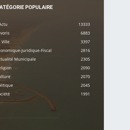
ATÉGORIE POPULAIRE
Actu
13333
voris
6883
 Ville
3397
conomique-Juridique-Fiscal
2816
tualité Municipale
2305
ligion
2090
ulture
2070
litique
2045
ciété
1991