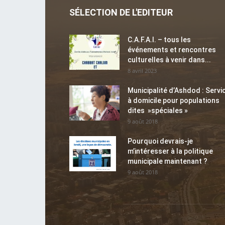
SÉLECTION DE L'EDITEUR
C.A.F.A.I. – tous les
événements et rencontres
culturelles à venir dans...
8 avril 2023
Municipalité d’Ashdod : Servi
à domicile pour populations
dites »spéciales »
9 août 2018
Pourquoi devrais-je
m’intéresser à la politique
municipale maintenant ?
9 août 2018