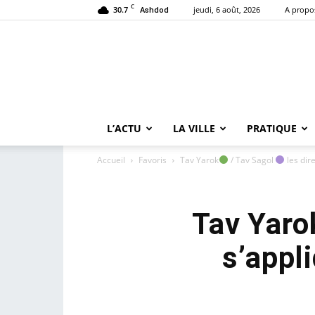
C
30.7
jeudi, 6 août, 2026
A propo
Ashdod
L’ACTU
LA VILLE
PRATIQUE
Accueil
Favoris
Tav Yarok
/ Tav Sagol
les dir
Tav Yaro
s’appl