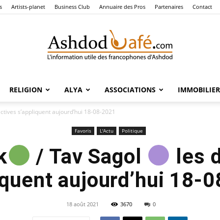
s
Artists-planet
Business Club
Annuaire des Pros
Partenaires
Contact
RELIGION
ALYA
ASSOCIATIONS
IMMOBILIER
Ashdod
ectives s’appliquent aujourd’hui 18-08-2021
Favoris
L'Actu
Politique
k
/ Tav Sagol
les d
Café
iquent aujourd’hui 18-
18 août 2021
3670
0