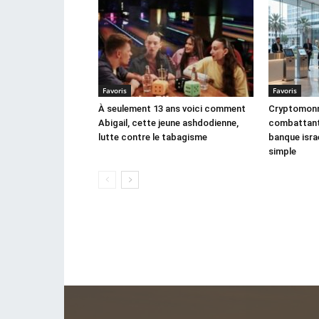
Favoris
Favoris
À seulement 13 ans voici comment
Cryptomonna
Abigail, cette jeune ashdodienne,
combattant,
lutte contre le tabagisme
banque israé
simple