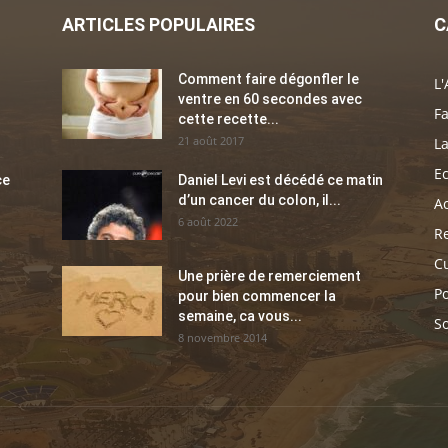
ARTICLES POPULAIRES
C
Comment faire dégonfler le
L'
ventre en 60 secondes avec
Fa
cette recette...
21 août 2017
La
E
ce
Daniel Levi est décédé ce matin
d’un cancer du colon, il...
Ac
6 août 2022
Re
C
Une prière de remerciement
Po
pour bien commencer la
semaine, ca vous...
So
8 novembre 2014