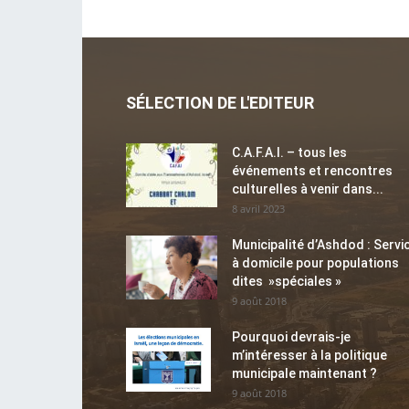
SÉLECTION DE L'EDITEUR
C.A.F.A.I. – tous les
événements et rencontres
culturelles à venir dans...
8 avril 2023
Municipalité d’Ashdod : Servi
à domicile pour populations
dites »spéciales »
9 août 2018
Pourquoi devrais-je
m’intéresser à la politique
municipale maintenant ?
9 août 2018