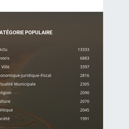
ATÉGORIE POPULAIRE
Actu
13333
voris
6883
 Ville
3397
conomique-Juridique-Fiscal
2816
tualité Municipale
2305
ligion
2090
ulture
2070
litique
2045
ciété
1991