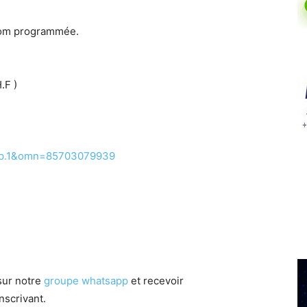
oom programmée.
.F )
p.1&omn=85703079939
sur notre
groupe whatsapp
et recevoir
nscrivant.