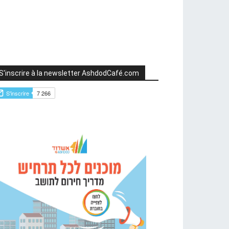
S'inscrire à la newsletter AshdodCafé.com