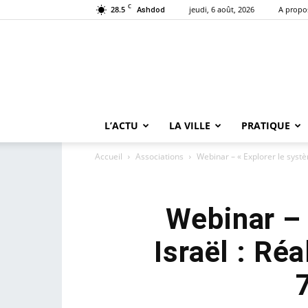
C
28.5
jeudi, 6 août, 2026
A propo
Ashdod
L’ACTU
LA VILLE
PRATIQUE
Accueil
Associations
Webinar – « Explorer le systèm
Webinar – 
Israël : Ré