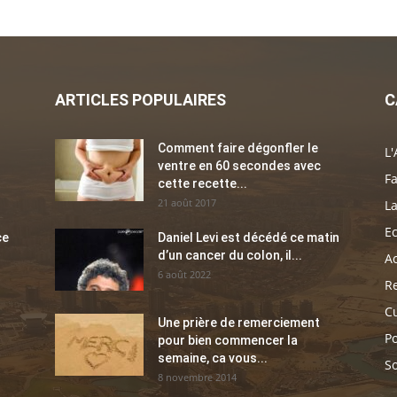
ARTICLES POPULAIRES
C
Comment faire dégonfler le
L'
ventre en 60 secondes avec
Fa
cette recette...
21 août 2017
La
E
ce
Daniel Levi est décédé ce matin
d’un cancer du colon, il...
Ac
6 août 2022
Re
C
Une prière de remerciement
Po
pour bien commencer la
semaine, ca vous...
So
8 novembre 2014