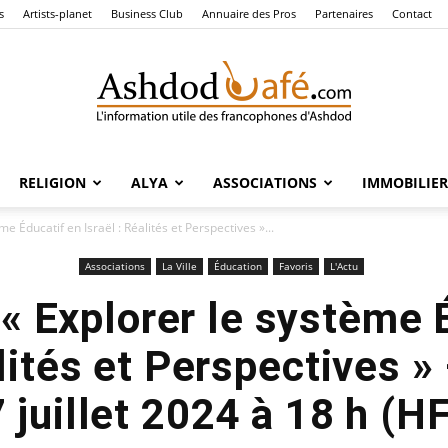
s
Artists-planet
Business Club
Annuaire des Pros
Partenaires
Contact
RELIGION
ALYA
ASSOCIATIONS
IMMOBILIER
Ashdod
e Éducatif en Israël : Réalités et Perspectives »...
Associations
La Ville
Éducation
Favoris
L'Actu
« Explorer le système 
Café
alités et Perspectives 
7 juillet 2024 à 18 h (HF