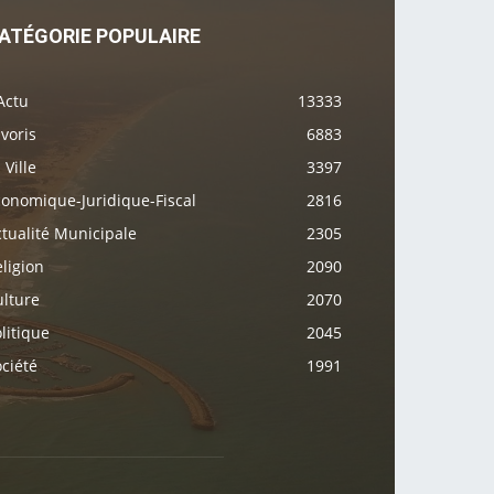
ATÉGORIE POPULAIRE
Actu
13333
voris
6883
 Ville
3397
conomique-Juridique-Fiscal
2816
tualité Municipale
2305
ligion
2090
ulture
2070
litique
2045
ciété
1991