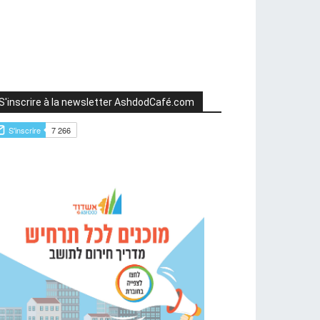
S'inscrire à la newsletter AshdodCafé.com