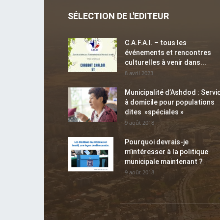
SÉLECTION DE L'EDITEUR
C.A.F.A.I. – tous les
événements et rencontres
culturelles à venir dans...
8 avril 2023
Municipalité d’Ashdod : Servi
à domicile pour populations
dites »spéciales »
9 août 2018
Pourquoi devrais-je
m’intéresser à la politique
municipale maintenant ?
9 août 2018