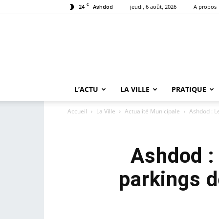
C
24
jeudi, 6 août, 2026
A propos
Ashdod
L’ACTU
LA VILLE
PRATIQUE
Accueil
La Ville
Actualité Municipale
Ashdod : Le
Ashdod : 
parkings d