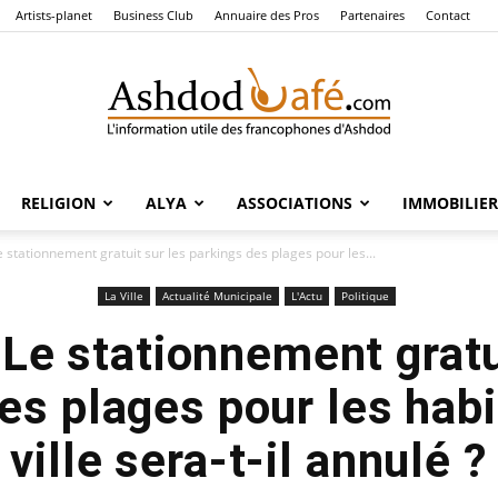
Artists-planet
Business Club
Annuaire des Pros
Partenaires
Contact
RELIGION
ALYA
ASSOCIATIONS
IMMOBILIER
Ashdod
 stationnement gratuit sur les parkings des plages pour les...
La Ville
Actualité Municipale
L'Actu
Politique
Le stationnement gratu
Café
es plages pour les habi
ville sera-t-il annulé ?