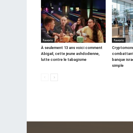
Favoris
Favoris
À seulement 13 ans voici comment
Cryptomonna
Abigail, cette jeune ashdodienne,
combattant,
lutte contre le tabagisme
banque israé
simple