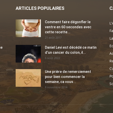
ARTICLES POPULAIRES
C
Comment faire dégonfler le
L'
ventre en 60 secondes avec
Fa
cette recette...
21 août 2017
La
E
ce
Daniel Levi est décédé ce matin
d’un cancer du colon, il...
Ac
6 août 2022
Re
C
Une prière de remerciement
Po
pour bien commencer la
semaine, ca vous...
So
8 novembre 2014