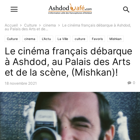
Accueil
Culture
cinema
Le cinéma français débarque à Ashdod,
au Palais des Arts et de...
Culture
cinema
L'Actu
La Ville
culture
Favoris
Mishkan
Le cinéma français débarque
à Ashdod, au Palais des Arts
et de la scène, (Mishkan)!
0
18 novembre 2021