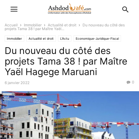
Accueil
Immobilier
Actualité et droit
Du nouveau du côté des
projets Tama 38 ! par Maître Yaël...
Immobilier
Actualité et droit
L'Actu
Economique-Juridique-Fiscal
Du nouveau du côté des
Favoris
projets Tama 38 ! par Maître
Yaël Hagege Maruani
0
6 janvier 2022