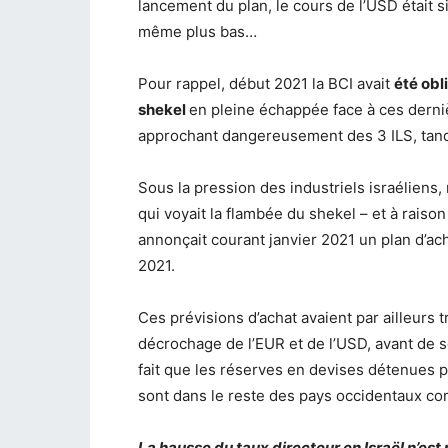
lancement du plan, le cours de l’USD était sim
même plus bas…
Pour rappel, début 2021 la BCI avait
été obl
shekel
en pleine échappée face à ces derni
approchant dangereusement des 3 ILS, tandi
Sous la pression des industriels israéliens
qui voyait la flambée du shekel – et à raison
annonçait courant janvier 2021 un plan d’ac
2021.
Ces prévisions d’achat avaient par ailleurs 
décrochage de l’EUR et de l’USD, avant de se
fait que les réserves en devises détenues pa
sont dans le reste des pays occidentaux co
La hausse du taux directeur en Israël n’est 