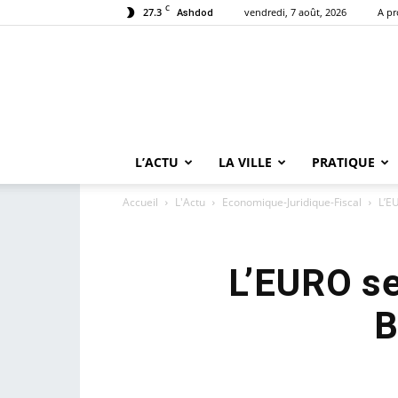
C
27.3
vendredi, 7 août, 2026
A p
Ashdod
L’ACTU
LA VILLE
PRATIQUE
Accueil
L'Actu
Economique-Juridique-Fiscal
L’E
L’EURO se
B