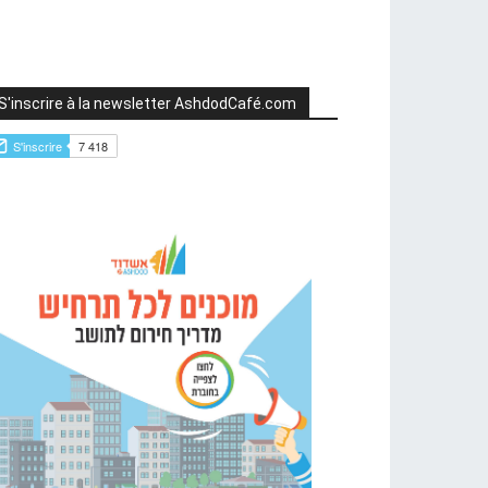
S'inscrire à la newsletter AshdodCafé.com