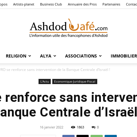
ropos
Artists-planet
Business Club
Annuaire des Pros
Partenaires
Contac
RELIGION
ALYA
ASSOCIATIONS
IMMOBILIER
Ashdod
URO se renforce sans intervention de la Banque Centrale d’Israël !
L'Actu
Economique-Juridique-Fiscal
 renforce sans interven
Café
anque Centrale d’Israël
16 janvier 2022
1863
0