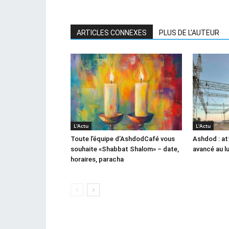
ARTICLES CONNEXES
PLUS DE L'AUTEUR
L'Actu
L'Actu
Toute l’équipe d’AshdodCafé vous
Ashdod : at
souhaite «Shabbat Shalom» – date,
avancé au l
horaires, paracha