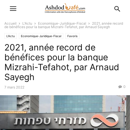
Accueil
L'Actu
Economique-Juridique-Fiscal
2021, année record
de bénéfices pour la banque Mizrahi-Tefahot, par Arnaud Sayegh
L'Actu
Economique-Juridique-Fiscal
Favoris
2021, année record de
bénéfices pour la banque
Mizrahi-Tefahot, par Arnaud
Sayegh
0
7 mars 2022