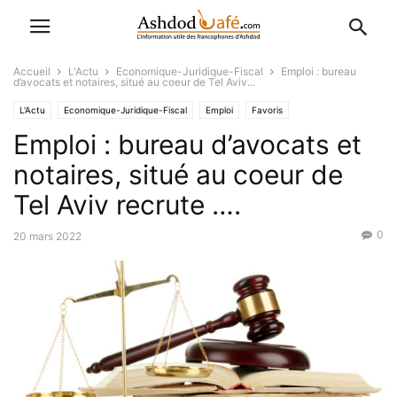
Accueil
L'Actu
Economique-Juridique-Fiscal
Emploi : bureau
d’avocats et notaires, situé au coeur de Tel Aviv...
L'Actu
Economique-Juridique-Fiscal
Emploi
Favoris
Emploi : bureau d’avocats et
offres et demandes d'emploi
notaires, situé au coeur de
Tel Aviv recrute ….
0
20 mars 2022