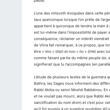
passé.
L’une des mitsvoth évoquées dans cette péri
taux quelconque lorsque l’on prête de l’arge
appartient à quiconque de tendre la main à so
est lui-même dans l’impossibilité de payer s
conséquence, réclamer un intérêt viendrait 
de Vilna fait remarquer, à ce propos, que lor
être « imo » (עמו) et non « ito » (אתו) avec 
com
signifierait que tu l’accompagnes (en parallè
L’étude de plusieurs textes de la guemara q
Bathra, les Sages nous informent des différ
Rabbi Akiba ou selon Moshé Rabbénou. En e
et ne voulait pas mourir, alors que Rabbi 
sanctification du nom divin) et c’est pour ce
qu’il fut soumis à un supplice quotidien 40