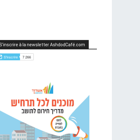
S'inscrire à la newsletter AshdodCafé.com