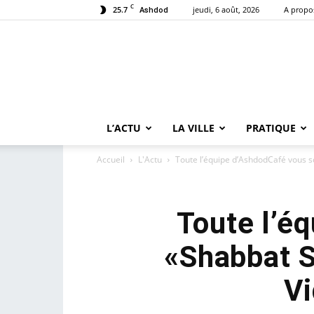
C
25.7
jeudi, 6 août, 2026
A propo
Ashdod
L’ACTU
LA VILLE
PRATIQUE
Accueil
L'Actu
Toute l’équipe d’AshdodCafé vous so
Toute l’é
«Shabbat S
Vi