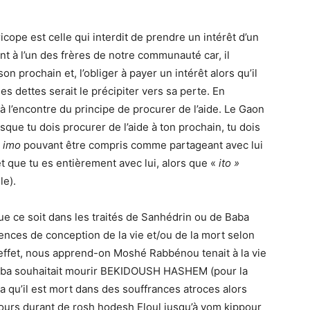
cope est celle qui interdit de prendre un intérêt d’un
nt à l’un des frères de notre communauté car, il
n prochain et, l’obliger à payer un intérêt alors qu’il
es dettes serait le précipiter vers sa perte. En
à l’encontre du principe de procurer de l’aide. Le Gaon
sque tu dois procurer de l’aide à ton prochain, tu dois
lui
imo
pouvant être compris comme partageant avec lui
me faisant partie du même peuple עם, et que tu es entièrement avec lui, alors que «
ito »
le).
ue ce soit dans les traités de Sanhédrin ou de Baba
ences de conception de la vie et/ou de la mort selon
ffet, nous apprend-on Moshé Rabbénou tenait à la vie
Akiba souhaitait mourir BEKIDOUSH HASHEM (pour la
la qu’il est mort dans des souffrances atroces alors
 jours durant de rosh hodesh Eloul jusqu’à yom kippour