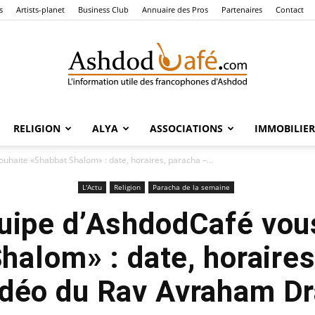
s
Artists-planet
Business Club
Annuaire des Pros
Partenaires
Contact
RELIGION
ALYA
ASSOCIATIONS
IMMOBILIER
Ashdod
uhaite «Shabbat Shalom» : date, horaires, paracha –...
L'Actu
Religion
Paracha de la semaine
quipe d’AshdodCafé vou
Café
halom» : date, horaires
déo du Rav Avraham D