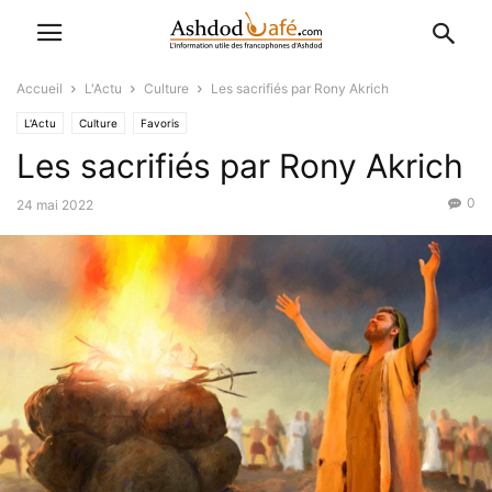
Accueil
L'Actu
Culture
Les sacrifiés par Rony Akrich
L'Actu
Culture
Favoris
Les sacrifiés par Rony Akrich
0
24 mai 2022