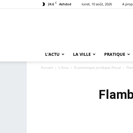
C
24.6
lundi, 10 août, 2026
A prop
Ashdod
L’ACTU
LA VILLE
PRATIQUE
Accueil
L'Actu
Economique-Juridique-Fiscal
Fla
Flamb