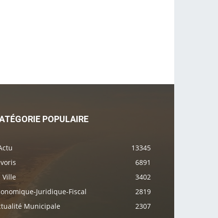
ATÉGORIE POPULAIRE
Actu
13345
voris
6891
 Ville
3402
conomique-Juridique-Fiscal
2819
tualité Municipale
2307