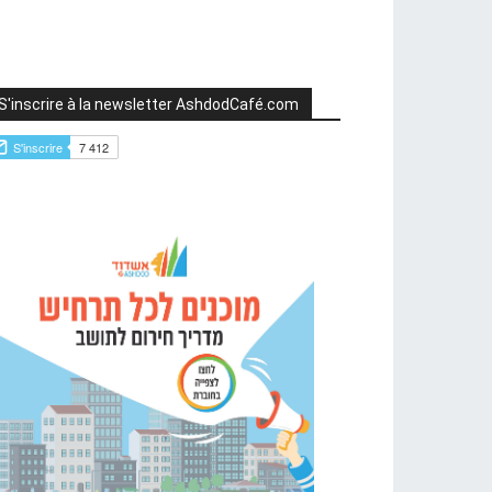
S'inscrire à la newsletter AshdodCafé.com