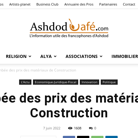
os
Artists-planet
Business Club
Annuaire des Pros
Partenaires
Contact
RELIGION
ALYA
ASSOCIATIONS
IMMOBILIER
Ashdod
mbée des prix des matériaux de Construction
L'Actu
Economique-Juridique-Fiscal
Innovation
Politique
ée des prix des matéri
Café
Construction
7 juin 2022
1608
0