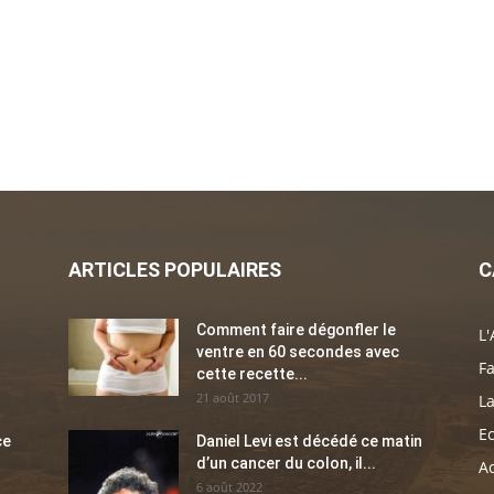
ARTICLES POPULAIRES
C
Comment faire dégonfler le
L'
ventre en 60 secondes avec
Fa
cette recette...
21 août 2017
La
E
ce
Daniel Levi est décédé ce matin
d’un cancer du colon, il...
Ac
6 août 2022