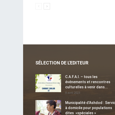
SÉLECTION DE L'EDITEUR
C.A.F.A.I. – tous les
événements et rencontres
culturelles à venir dans...
8 avril 2023
Municipalité d’Ashdod : Servi
à domicile pour populations
dites »spéciales »