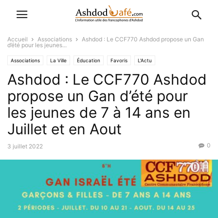
Accueil
Associations
Ashdod : Le CCF770 Ashdod propose un Gan
d’été pour les jeunes...
Associations
La Ville
Éducation
Favoris
L'Actu
Ashdod : Le CCF770 Ashdod
propose un Gan d’été pour
les jeunes de 7 à 14 ans en
Juillet et en Aout
0
3 juillet 2022