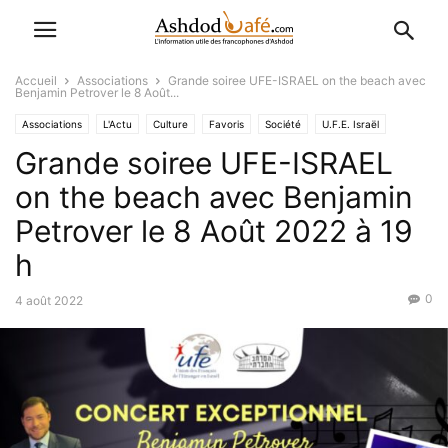
Accueil
Associations
Grande soiree UFE-ISRAEL on the beach avec
Benjamin Petrover le 8 Août...
Associations
L'Actu
Culture
Favoris
Société
U.F.E. Israël
Grande soiree UFE-ISRAEL
on the beach avec Benjamin
Petrover le 8 Août 2022 à 19
h
0
4 août 2022