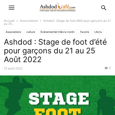
Accueil
Associations
Ashdod : Stage de foot d’été pour garçons du 21
au 25...
Associations
culture
Événementiel (Hévra Ironit)
Favoris
L'Actu
Ashdod : Stage de foot d’été
La Ville
Sports
pour garçons du 21 au 25
Août 2022
0
15 août 2022