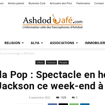
pos
Artists-planet
Business Club
Annuaire des Pros
Partenaires
Contact
RELIGION
ALYA
ASSOCIATIONS
IMMOBILIER
Ashdod
acle en hommage à Michael...
L'Actu
Culture
People
 la Pop : Spectacle en
Café
Jackson ce week-end à T
9 septembre 2022
1329
0