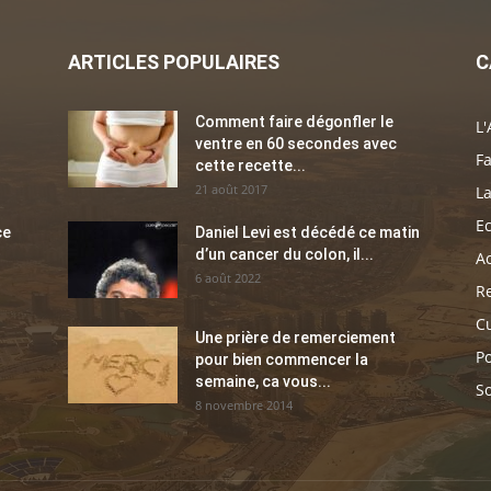
ARTICLES POPULAIRES
C
Comment faire dégonfler le
L'
ventre en 60 secondes avec
Fa
cette recette...
21 août 2017
La
E
ce
Daniel Levi est décédé ce matin
d’un cancer du colon, il...
Ac
6 août 2022
Re
C
Une prière de remerciement
Po
pour bien commencer la
semaine, ca vous...
So
8 novembre 2014