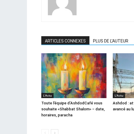
ARTICLES CONNEXES
PLUS DE L'AUTEUR
L'Actu
L'Actu
Toute l’équipe d’AshdodCafé vous
Ashdod : at
souhaite «Shabbat Shalom» – date,
avancé au l
horaires, paracha