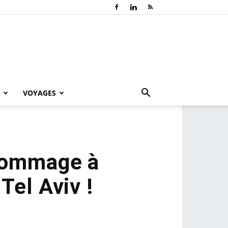
VOYAGES
 hommage à
el Aviv !