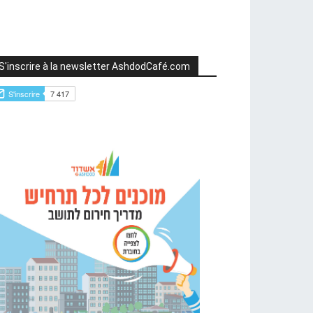
S'inscrire à la newsletter AshdodCafé.com