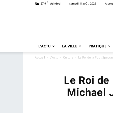
C
27.9
samedi, 8 août, 2026
A pro
Ashdod
L’ACTU
LA VILLE
PRATIQUE
Accueil
L'Actu
Culture
Le Roi de la Pop : Spect
Le Roi de
Michael 