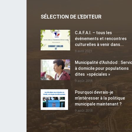
SÉLECTION DE L'EDITEUR
C.A.F.A.I. – tous les
événements et rencontres
culturelles à venir dans...
8 avril 2023
Municipalité d’Ashdod : Servi
à domicile pour populations
dites »spéciales »
9 août 2018
Pourquoi devrais-je
m’intéresser à la politique
municipale maintenant ?
9 août 2018