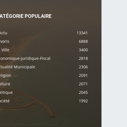
ATÉGORIE POPULAIRE
Actu
13341
voris
6888
 Ville
3400
conomique-Juridique-Fiscal
2818
tualité Municipale
2306
ligion
2091
ulture
2071
litique
2045
ciété
1992