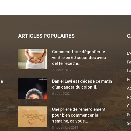
ARTICLES POPULAIRES
C
Comment faire dégonfler le
L'
ventre en 60 secondes avec
Fa
cette recette...
21 août 2017
La
E
ce
Daniel Levi est décédé ce matin
d’un cancer du colon, il...
Ac
6 août 2022
Re
C
Une prière de remerciement
Po
pour bien commencer la
semaine, ca vous...
So
8 novembre 2014