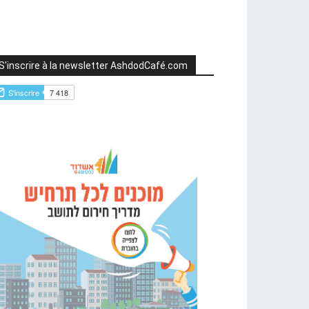
S'inscrire à la newsletter AshdodCafé.com