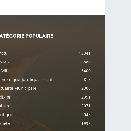
ATÉGORIE POPULAIRE
Actu
13341
voris
6888
 Ville
3400
conomique-Juridique-Fiscal
2818
tualité Municipale
2306
ligion
2091
ulture
2071
litique
2045
ciété
1992