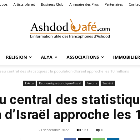
ropos
Artists-planet
Business Club
Annuaire des Pros
Partenaires
Contac
RELIGION
ALYA
ASSOCIATIONS
IMMOBILIER
Ashdod
au central des statistiques : la population d’Israël approche les 10 millions
L'Actu
Economique-Juridique-Fiscal
Favoris
Société
 central des statistiqu
Café
 d’Israël approche les 
21 septembre 2022
937
0