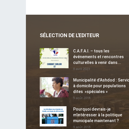
SÉLECTION DE L'EDITEUR
C.A.F.A.I. – tous les
événements et rencontres
culturelles à venir dans...
8 avril 2023
Municipalité d’Ashdod : Servi
à domicile pour populations
dites »spéciales »
9 août 2018
Pourquoi devrais-je
m’intéresser à la politique
municipale maintenant ?
9 août 2018