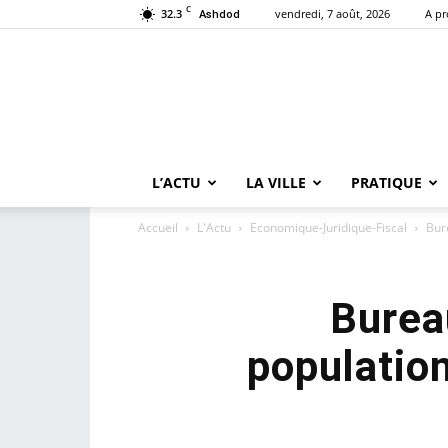
C
32.3
vendredi, 7 août, 2026
A p
Ashdod
L’ACTU
LA VILLE
PRATIQUE
Accueil
L'Actu
Economique-Juridique-Fiscal
Bure
Bureau
population