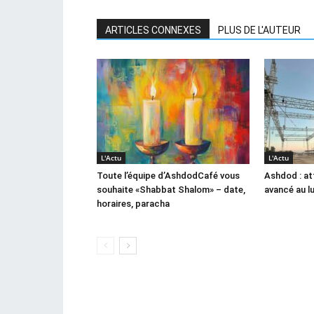
ARTICLES CONNEXES
PLUS DE L'AUTEUR
L'Actu
L'Actu
Toute l’équipe d’AshdodCafé vous
Ashdod : at
souhaite «Shabbat Shalom» – date,
avancé au l
horaires, paracha