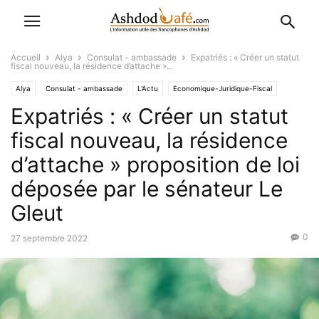
Accueil
Alya
Consulat - ambassade
Expatriés : « Créer un statut
fiscal nouveau, la résidence d’attache »...
Alya
Consulat - ambassade
L'Actu
Economique-Juridique-Fiscal
Expatriés : « Créer un statut
Favoris
International
les démarches en France
fiscal nouveau, la résidence
d’attache » proposition de loi
déposée par le sénateur Le
Gleut
0
27 septembre 2022