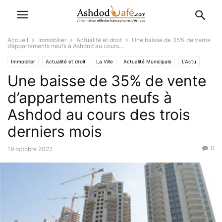
Accueil
Immobilier
Actualité et droit
Une baisse de 35% de vente
d’appartements neufs à Ashdod au cours...
Immobilier
Actualité et droit
La Ville
Actualité Municipale
L'Actu
Une baisse de 35% de vente
Economique-Juridique-Fiscal
d’appartements neufs à
Ashdod au cours des trois
derniers mois
0
19 octobre 2022