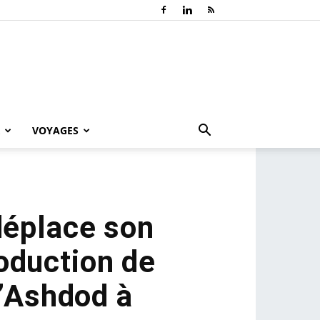
VOYAGES
 déplace son
oduction de
d’Ashdod à