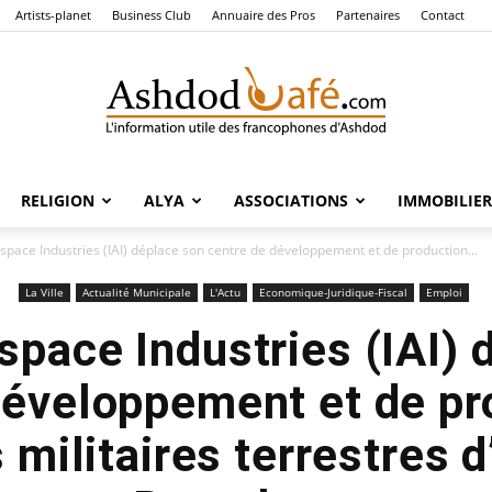
Artists-planet
Business Club
Annuaire des Pros
Partenaires
Contact
RELIGION
ALYA
ASSOCIATIONS
IMMOBILIER
Ashdod
ospace Industries (IAI) déplace son centre de développement et de production...
La Ville
Actualité Municipale
L'Actu
Economique-Juridique-Fiscal
Emploi
space Industries (IAI)
Café
développement et de pr
militaires terrestres 