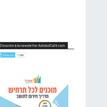
S'inscrire à la newsletter AshdodCafé.com