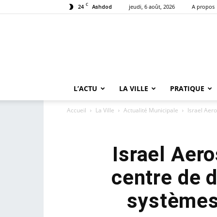
C
24
jeudi, 6 août, 2026
A propos
Ashdod
L’ACTU
LA VILLE
PRATIQUE
Accueil
La Ville
Actualité Municipale
Israel Aer
Israel Aero
centre de 
systèmes 